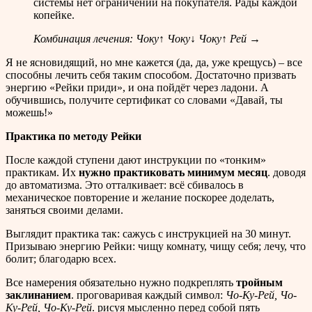
системы нет ограничений на покупателя. Рады каждой
копейке.
Комбинация лечения: Чоку↑ Чоку↓ Чоку↑ Рей →
Я не ясновидящий, но мне кажется (да, да, уже крещусь) – все
способны лечить себя таким способом. Достаточно призвать
энергию «Рейки приди», и она пойдёт через ладони. А
обучившись, получите сертификат со словами «Давай, ты
можешь!»
Практика по методу Рейки
После каждой ступени дают инструкции по «тонким»
практикам. Их
нужно практиковать минимум месяц
. доводя
до автоматизма. Это отталкивает: всё сбивалось в
механическое повторение и желание поскорее доделать,
заняться своими делами.
Выглядит практика так: сажусь с инструкцией на 30 минут.
Призываю энергию Рейки: чищу комнату, чищу себя; лечу, что
болит; благодарю всех.
Все намерения обязательно нужно подкреплять
тройным
заклинанием
. проговаривая каждый символ:
Чо-Ку-Рей, Чо-
Ку-Рей, Чо-Ку-Рей
. рисуя мысленно перед собой пять