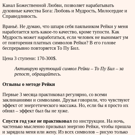
Канал Божественной Любви, позволяет нарабатывать
духовные качества Бога: Любовь и Мудрость, Милосердие и
Справедливость.
Враньё. Не думаю, что шпаря себя паяльником Рейки у меня
наработается хоть какое-то качество, кроме тупости. Как
Мудрость может наработаться, если человек не вынимает ум
от повторения платных символов Рейки? В его голове
беспрерывно повторяется То Пу Бил.
Цена 3 ступени: 170-300$.
Активирую крутющий символ Рейки – То Пу Бил – за
репост, обращайтесь.
Отзывы о методе Рейки
Первые 3 месяца практиковал регулярно, со всеми
заклинаниями и символами. Друзья говорили, что чувствуют
эффект от энергетического массажа. Но, если бы я просто их
обнял – эффект был бы не хуже.
Спустя год уже не практиковал
по инструкции. На ночь,
частенько мысленно призывал энергию Рейки, чтобы пришла
и зарядила меня или жену. Из всех символов – рисую только