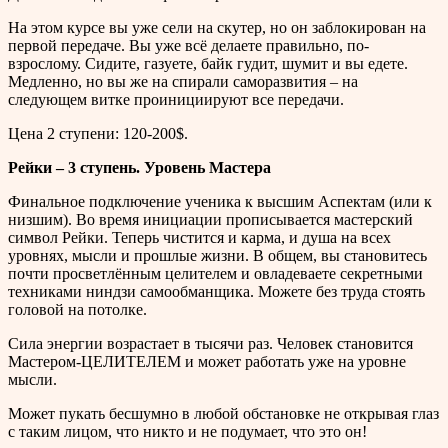
На этом курсе вы уже сели на скутер, но он заблокирован на
первой передаче. Вы уже всё делаете правильно, по-
взрослому. Сидите, газуете, байк гудит, шумит и вы едете.
Медленно, но вы же на спирали саморазвития – на
следующем витке проинициируют все передачи.
Цена 2 ступени: 120-200$.
Рейки – 3 ступень. Уровень Мастера
Финальное подключение ученика к высшим Аспектам (или к
низшим). Во время инициации прописывается мастерский
символ Рейки. Теперь чистится и карма, и душа на всех
уровнях, мысли и прошлые жизни. В общем, вы становитесь
почти просветлённым целителем и овладеваете секретными
техниками ниндзи самообманщика. Можете без труда стоять
головой на потолке.
Сила энергии возрастает в тысячи раз. Человек становится
Мастером-ЦЕЛИТЕЛЕМ и может работать уже на уровне
мысли.
Может пукать бесшумно в любой обстановке не открывая глаз
с таким лицом, что никто и не подумает, что это он!