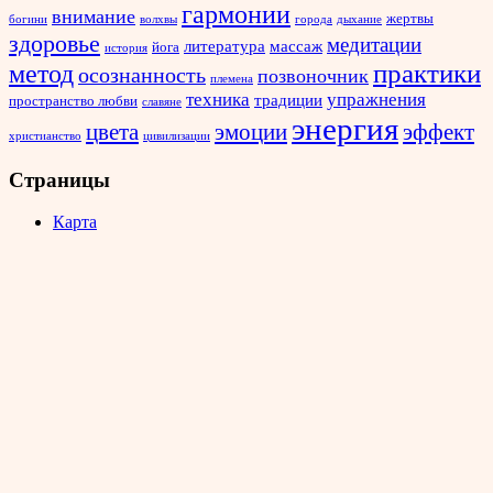
гармонии
внимание
жертвы
богини
волхвы
города
дыхание
здоровье
медитации
литература
массаж
йога
история
метод
практики
осознанность
позвоночник
племена
техника
упражнения
традиции
пространство любви
славяне
энергия
эффект
цвета
эмоции
христианство
цивилизации
Страницы
Карта