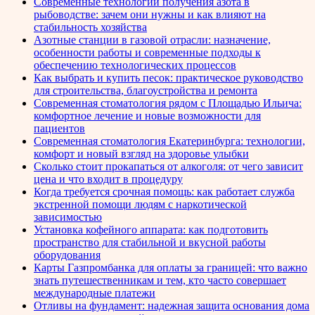
Современные технологии получения азота в
рыбоводстве: зачем они нужны и как влияют на
стабильность хозяйства
Азотные станции в газовой отрасли: назначение,
особенности работы и современные подходы к
обеспечению технологических процессов
Как выбрать и купить песок: практическое руководство
для строительства, благоустройства и ремонта
Современная стоматология рядом с Площадью Ильича:
комфортное лечение и новые возможности для
пациентов
Современная стоматология Екатеринбурга: технологии,
комфорт и новый взгляд на здоровье улыбки
Сколько стоит прокапаться от алкоголя: от чего зависит
цена и что входит в процедуру
Когда требуется срочная помощь: как работает служба
экстренной помощи людям с наркотической
зависимостью
Установка кофейного аппарата: как подготовить
пространство для стабильной и вкусной работы
оборудования
Карты Газпромбанка для оплаты за границей: что важно
знать путешественникам и тем, кто часто совершает
международные платежи
Отливы на фундамент: надежная защита основания дома