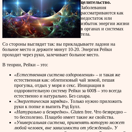
целительство.
Заболевания
рассматриваются как
недостаток или
избыток энергии жизни
в органах и системах
тела.
Со стороны выглядит так: вы прикладываете ладони на
больное место и держите минут 10-20. Энергия Рейки
проходит
через руки, залечивает больное место.
В теории, Рейки – это:
«Естественная система оздоровления»
– и такая же
естественная как: облепиховый чай зимой, пешая
прогулка, отдых у моря и секс. Инициация в
оздоровительную систему Рейки за 600$ – это всегда
естественно и натурально. Без сахара.
«Энергетическая зарядка»
. Только нужно приложить
руки к попке и выпить Рэд Булл.
«Натурально и безвредно»
. Gluten free. Что безвредно –
то бесполезно. Плацебо имеет такие же свойства.
«Универсальная система, применять которую может
любой человек, вне зависимости от убеждений»
. У