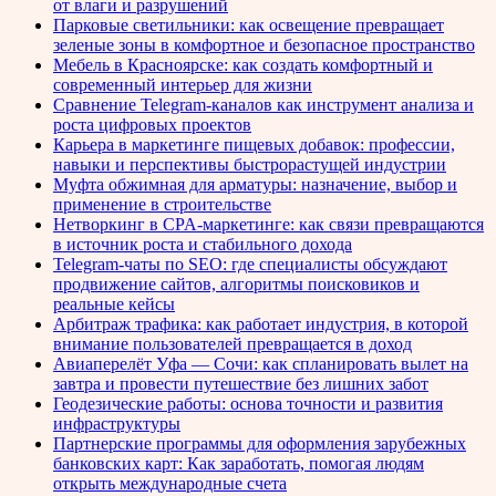
от влаги и разрушений
Парковые светильники: как освещение превращает
зеленые зоны в комфортное и безопасное пространство
Мебель в Красноярске: как создать комфортный и
современный интерьер для жизни
Сравнение Telegram-каналов как инструмент анализа и
роста цифровых проектов
Карьера в маркетинге пищевых добавок: профессии,
навыки и перспективы быстрорастущей индустрии
Муфта обжимная для арматуры: назначение, выбор и
применение в строительстве
Нетворкинг в CPA-маркетинге: как связи превращаются
в источник роста и стабильного дохода
Telegram-чаты по SEO: где специалисты обсуждают
продвижение сайтов, алгоритмы поисковиков и
реальные кейсы
Арбитраж трафика: как работает индустрия, в которой
внимание пользователей превращается в доход
Авиаперелёт Уфа — Сочи: как спланировать вылет на
завтра и провести путешествие без лишних забот
Геодезические работы: основа точности и развития
инфраструктуры
Партнерские программы для оформления зарубежных
банковских карт: Как заработать, помогая людям
открыть международные счета