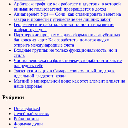
Арбитраж трафика: как работает индустрия, в которой
внимание пользователей превращается в доход
Авиаперелёт Уфа — Сочи: как спланировать вылет на
завтра и провести путешествие без лишних забот
Геодезические работы: основа точности и развития
инфраструктуры
Партнерские программы для оформления зарубежных
банковских карт: Как заработать, помогая людям
открыть международные счета
Входные группы: не только функциональность, но и
стиль
Чистка человека по фото: почему это работает и как не
навредить себе
Электроэпиляция в Самаре: современный подход к
идеальной гладкости кожи
Магний в минеральной воде: как этот элемент влияет на
наше здоровье
Рубрики
Uncategorized
Лечебный массаж
Рейки книги
Формула души