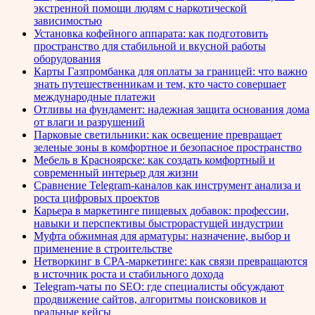
экстренной помощи людям с наркотической
зависимостью
Установка кофейного аппарата: как подготовить
пространство для стабильной и вкусной работы
оборудования
Карты Газпромбанка для оплаты за границей: что важно
знать путешественникам и тем, кто часто совершает
международные платежи
Отливы на фундамент: надежная защита основания дома
от влаги и разрушений
Парковые светильники: как освещение превращает
зеленые зоны в комфортное и безопасное пространство
Мебель в Красноярске: как создать комфортный и
современный интерьер для жизни
Сравнение Telegram-каналов как инструмент анализа и
роста цифровых проектов
Карьера в маркетинге пищевых добавок: профессии,
навыки и перспективы быстрорастущей индустрии
Муфта обжимная для арматуры: назначение, выбор и
применение в строительстве
Нетворкинг в CPA-маркетинге: как связи превращаются
в источник роста и стабильного дохода
Telegram-чаты по SEO: где специалисты обсуждают
продвижение сайтов, алгоритмы поисковиков и
реальные кейсы