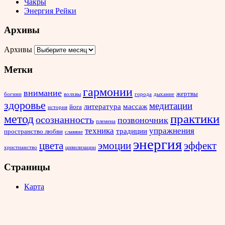
Чакры
Энергия Рейки
Архивы
Архивы
Метки
гармонии
внимание
жертвы
богини
волхвы
города
дыхание
здоровье
медитации
литература
массаж
йога
история
метод
практики
осознанность
позвоночник
племена
техника
упражнения
традиции
пространство любви
славяне
энергия
эффект
цвета
эмоции
христианство
цивилизации
Страницы
Карта