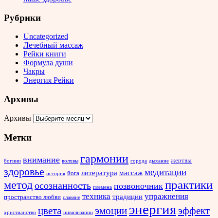
Рубрики
Uncategorized
Лечебный массаж
Рейки книги
Формула души
Чакры
Энергия Рейки
Архивы
Архивы
Метки
гармонии
внимание
жертвы
богини
волхвы
города
дыхание
здоровье
медитации
литература
массаж
йога
история
метод
практики
осознанность
позвоночник
племена
техника
упражнения
традиции
пространство любви
славяне
энергия
эффект
цвета
эмоции
христианство
цивилизации