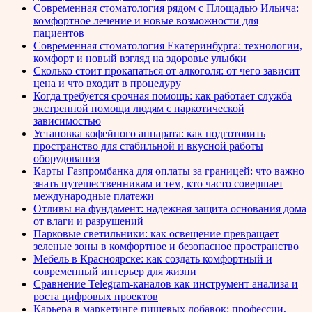
Современная стоматология рядом с Площадью Ильича:
комфортное лечение и новые возможности для
пациентов
Современная стоматология Екатеринбурга: технологии,
комфорт и новый взгляд на здоровье улыбки
Сколько стоит прокапаться от алкоголя: от чего зависит
цена и что входит в процедуру
Когда требуется срочная помощь: как работает служба
экстренной помощи людям с наркотической
зависимостью
Установка кофейного аппарата: как подготовить
пространство для стабильной и вкусной работы
оборудования
Карты Газпромбанка для оплаты за границей: что важно
знать путешественникам и тем, кто часто совершает
международные платежи
Отливы на фундамент: надежная защита основания дома
от влаги и разрушений
Парковые светильники: как освещение превращает
зеленые зоны в комфортное и безопасное пространство
Мебель в Красноярске: как создать комфортный и
современный интерьер для жизни
Сравнение Telegram-каналов как инструмент анализа и
роста цифровых проектов
Карьера в маркетинге пищевых добавок: профессии,