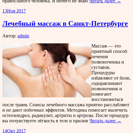
правосланого человека. Я ничего не знаю
Читать далее →
13
Ноя 2017
Лечебный массаж в Санкт-Петербурге
Автор:
admin
Массаж — это
приятный способ
лечения
позвоночника и
суставов.
Процедуры
избавляют от боли,
оздоравливают
позвоночник и
помогают
восстановиться
после травм. Сеансы лечебного массажа приятно расслабляют
и не дают побочных эффектов. Методика помогает вылечить
остеохондроз, радикулит, артриты и артрозы. После процедур
вы почувствуете лёгкость в теле и прилив
Читать далее →
14
Окт 2017