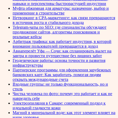
навыки и перспективы быстрорастущей индустрии
Муфта обжимная для арматуры: назначение, выбор и
применение в строительстве
Нетворкинг в CPA-маркетинге: как связи превращаются
в источник роста и стабильного дохода
Telegram-чаты по SEO: где специалисты обсуждают
продвижение сайтов, алгоритмы поисковиков и
реальные кейсы
Арбитраж трафика: как работает индустрия, в которой
внимание пользователей превращается в доход
Авиаперелёт Уфа — Сочи: как спланировать вылет на
завтра и провести путешествие без лишних забот
Геодезические работы: основа точности и развития
инфраструктуры
Партнерские программы для оформления зарубежных
банковских карт: Как заработать, помогая людям
открыть международные счета
Входные группы: не только функциональность, но и
стиль
Чистка человека по фото: почему это работает и как не
навредить себе
Электроэпиляция в Самаре: современный подход к
идеальной гладкости кожи
Магний в минеральной воде: как этот элемент влияет на
наше здоровье