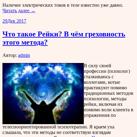
Наличие электрических токов в теле известно уже давно.
Читать далее →
29
Дек 2017
Что такое Рейки? В чём греховность
этого метода?
Автор:
admin
В силу своей
профессии (психолог)
сталкиваюсь с
коллегами, котые
практикуют помимо
традиционных методов
психологии, методы
рейки, включая их
помимо воли клиента в
упраженния по
телесноориентированной психотерапии. Я краем уха
слышала, что эти методы не соответствую взглядам