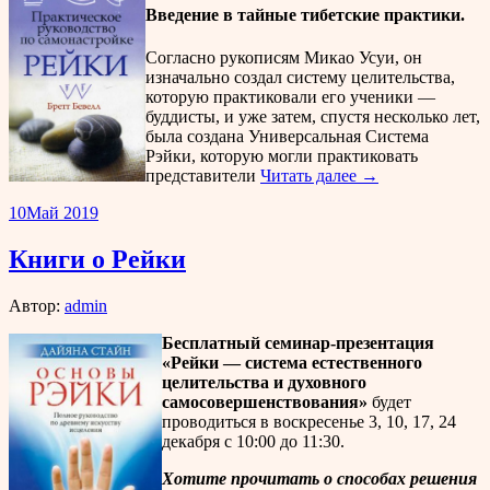
Введение в тайные тибетские практики.
Согласно рукописям Микао Усуи, он
изначально создал систему целительства,
которую практиковали его ученики —
буддисты, и уже затем, спустя несколько лет,
была создана Универсальная Система
Рэйки, которую могли практиковать
представители
Читать далее →
10
Май 2019
Книги о Рейки
Автор:
admin
Бесплатный семинар-презентация
«Рейки — система естественного
целительства и духовного
самосовершенствования»
будет
проводиться в воскресенье 3, 10, 17, 24
декабря с 10:00 до 11:30.
Хотите прочитать о способах решения