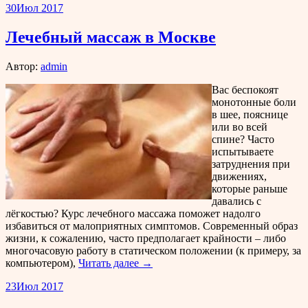
30
Июл 2017
Лечебный массаж в Москве
Автор:
admin
Вас беспокоят
монотонные боли
в шее, пояснице
или во всей
спине? Часто
испытываете
затруднения при
движениях,
которые раньше
давались с
лёгкостью? Курс лечебного массажа поможет надолго
избавиться от малоприятных симптомов. Современный образ
жизни, к сожалению, часто предполагает крайности – либо
многочасовую работу в статическом положении (к примеру, за
компьютером),
Читать далее →
23
Июл 2017