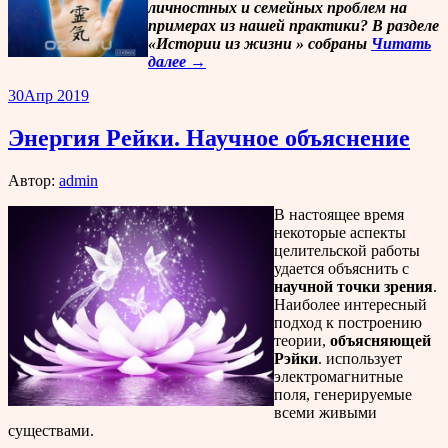
личностных и семейных проблем на
примерах из нашей практики? В разделе
«Истории из жизни » собраны
Читать
далее →
30
Апр 2019
Энергия Рейки. Научное объяснение
Автор:
admin
В настоящее время
некоторые аспекты
целительской работы
удается объяснить с
научной точки зрения
.
Наиболее интересный
подход к построению
теории,
объясняющей
Рэйки
. использует
электромагнитные
поля, генерируемые
всеми живыми
существами.