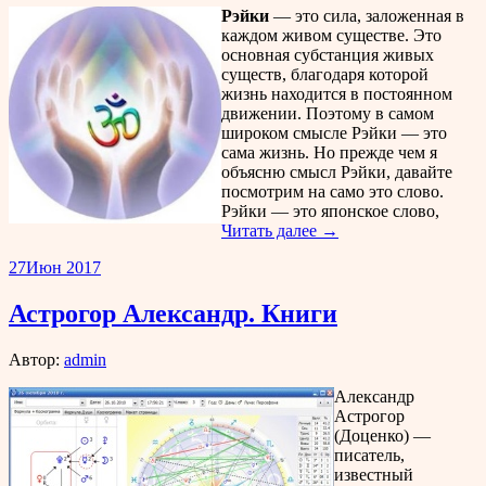
Рэйки
— это сила, заложенная в
каждом живом существе. Это
основная субстанция живых
существ, благодаря которой
жизнь находится в постоянном
движении. Поэтому в самом
широком смысле Рэйки — это
сама жизнь. Но прежде чем я
объясню смысл Рэйки, давайте
посмотрим на само это слово.
Рэйки — это японское слово,
Читать далее →
27
Июн 2017
Астрогор Александр. Книги
Автор:
admin
Александр
Астрогор
(Доценко) —
писатель,
известный