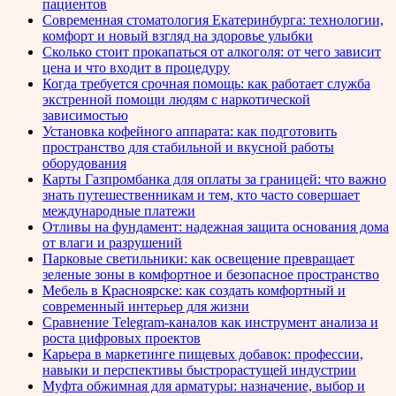
пациентов
Современная стоматология Екатеринбурга: технологии,
комфорт и новый взгляд на здоровье улыбки
Сколько стоит прокапаться от алкоголя: от чего зависит
цена и что входит в процедуру
Когда требуется срочная помощь: как работает служба
экстренной помощи людям с наркотической
зависимостью
Установка кофейного аппарата: как подготовить
пространство для стабильной и вкусной работы
оборудования
Карты Газпромбанка для оплаты за границей: что важно
знать путешественникам и тем, кто часто совершает
международные платежи
Отливы на фундамент: надежная защита основания дома
от влаги и разрушений
Парковые светильники: как освещение превращает
зеленые зоны в комфортное и безопасное пространство
Мебель в Красноярске: как создать комфортный и
современный интерьер для жизни
Сравнение Telegram-каналов как инструмент анализа и
роста цифровых проектов
Карьера в маркетинге пищевых добавок: профессии,
навыки и перспективы быстрорастущей индустрии
Муфта обжимная для арматуры: назначение, выбор и