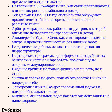
применение в строительстве
Нетворкинг в CPA-маркетинге: как связи превращаются
в источник роста и стабильного дохода
Telegram-чаты по SEO: где специалисты обсуждают
продвижение сайтов, алгоритмы поисковиков и
реальные кейсы
Арбитраж трафика: как работает индустрия, в которой
внимание пользователей превращается в доход
Авиаперелёт Уфа — Сочи: как спланировать вылет на
завтра и провести путешествие без лишних забот
Геодезические работы: основа точности и развития
инфраструктуры
Партнерские программы для оформления зарубежных
банковских карт: Как заработать, помогая людям
открыть международные счета
Входные группы: не только функциональность, но и
стиль
Чистка человека по фото: почему это работает и как не
навредить себе
Электроэпиляция в Самаре: современный подход к
идеальной гладкости кожи
Магний в минеральной воде: как этот элемент влияет на
наше здоровье
Рубрики