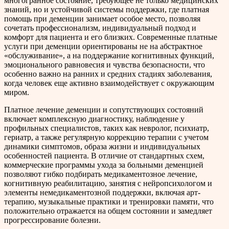
многогранное состояние, требующее не только медицинских
знаний, но и устойчивой системы поддержки, где платная
помощь при деменции занимает особое место, позволяя
сочетать профессионализм, индивидуальный подход и
комфорт для пациента и его близких. Современные платные
услуги при деменции ориентированы не на абстрактное
«обслуживание», а на поддержание когнитивных функций,
эмоционального равновесия и чувства безопасности, что
особенно важно на ранних и средних стадиях заболевания,
когда человек еще активно взаимодействует с окружающим
миром.
Платное лечение деменции и сопутствующих состояний
включает комплексную диагностику, наблюдение у
профильных специалистов, таких как невролог, психиатр,
гериатр, а также регулярную коррекцию терапии с учетом
динамики симптомов, образа жизни и индивидуальных
особенностей пациента. В отличие от стандартных схем,
коммерческие программы ухода за больными деменцией
позволяют гибко подбирать медикаментозное лечение,
когнитивную реабилитацию, занятия с нейропсихологом и
элементы немедикаментозной поддержки, включая арт-
терапию, музыкальные практики и тренировки памяти, что
положительно отражается на общем состоянии и замедляет
прогрессирование болезни.