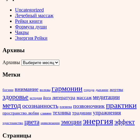
Uncategorized
Лечебный массаж
Рейки книги
Формула души
Чакры
Энергия Рейки
Архивы
Архивы
Метки
гармонии
внимание
жертвы
богини
волхвы
города
дыхание
здоровье
медитации
литература
массаж
йога
история
метод
практики
осознанность
позвоночник
племена
техника
упражнения
традиции
пространство любви
славяне
энергия
эффект
цвета
эмоции
христианство
цивилизации
Страницы